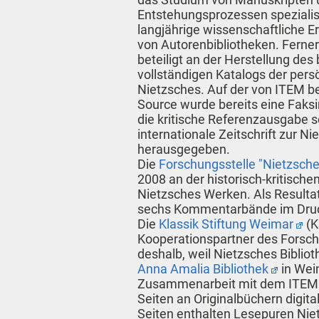
Entstehungsprozessen spezialis
langjährige wissenschaftliche E
von Autorenbibliotheken. Ferne
beteiligt an der Herstellung des 
vollständigen Katalogs der persö
Nietzsches. Auf der von ITEM b
Source wurde bereits eine Faksi
die kritische Referenzausgabe 
internationale Zeitschrift zur N
herausgegeben.
Die
Forschungsstelle "Nietzsc
2008 an der historisch-kritisc
Nietzsches Werken. Als Resultat 
sechs Kommentarbände im Druc
Die
Klassik Stiftung Weimar
(K
Kooperationspartner des Forschu
deshalb, weil Nietzsches Biblio
Anna Amalia Bibliothek
in Wei
Zusammenarbeit mit dem ITEM h
Seiten an Originalbüchern digita
Seiten enthalten Lesepuren Niet