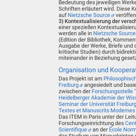
Bedeutung des jeweiligen Werke
Schriften erläutert wird. Diese
auf
Nietzsche Source
veröffent
3) Kontextualisierung der versc
einer speziellen Kontextualisie
werden alle in
Nietzsche Source
(Edition der Bibliothek, Komment
Ausgabe der Werke, Briefe und
kritische Studien) durch bidirek
miteinander in Beziehung gesetz
Organisation und Koopera
Das Projekt ist am
Philosophisch
Freiburg
angesiedelt und basie
zwischen der
Forschungsstelle
Heidelberger Akademie der Wis
Seminar der Universität Freibur
Textes et Manuscrits Modernes
Das
ITEM in Paris unter der Leit
Forschungseinrichtung des
Cent
Scientifique
an der
École Norm
das Studium von Manuskripten 