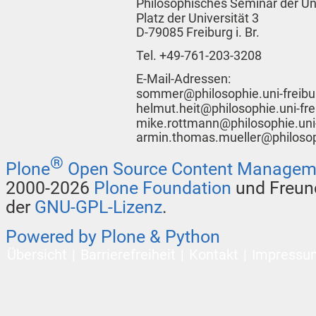
Philosophisches Seminar der Uni
Platz der Universität 3
D-79085 Freiburg i. Br.
Tel. +49-761-203-3208
E-Mail-Adressen:
sommer@philosophie.uni-freibu
helmut.heit@philosophie.uni-fre
mike.rottmann@philosophie.uni-
armin.thomas.mueller@philosoph
®
Plone
Open Source Content Managem
2000-2026
Plone Foundation
und Freund
der
GNU-GPL-Lizenz
.
Powered by Plone & Python
Übersicht
Barrierefreiheit
Kontakt
Impressu