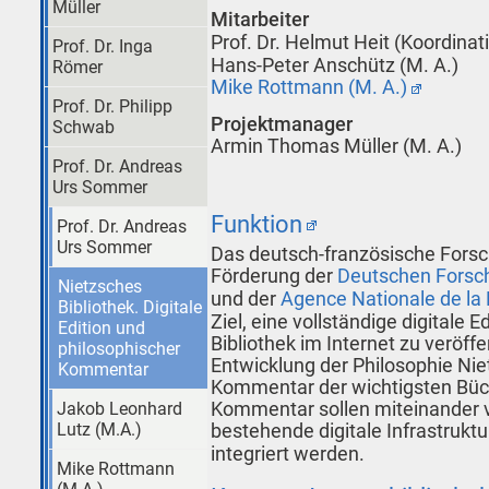
Müller
Mitarbeiter
Prof. Dr. Helmut Heit (Koordinat
Prof. Dr. Inga
Hans-Peter Anschütz (M. A.)
Römer
Mike Rottmann (M. A.)
Prof. Dr. Philipp
Projektmanager
Schwab
Armin Thomas Müller (M. A.)
Prof. Dr. Andreas
Urs Sommer
Funktion
Prof. Dr. Andreas
Urs Sommer
Das deutsch-französische Forsc
Förderung der
Deutschen Forsc
Nietzsches
und der
Agence Nationale de la
Bibliothek. Digitale
Ziel, eine vollständige digitale 
Edition und
Bibliothek im Internet zu veröffe
philosophischer
Entwicklung der Philosophie Ni
Kommentar
Kommentar der wichtigsten Büch
Kommentar sollen miteinander ve
Jakob Leonhard
bestehende digitale Infrastruktur
Lutz (M.A.)
integriert werden.
Mike Rottmann