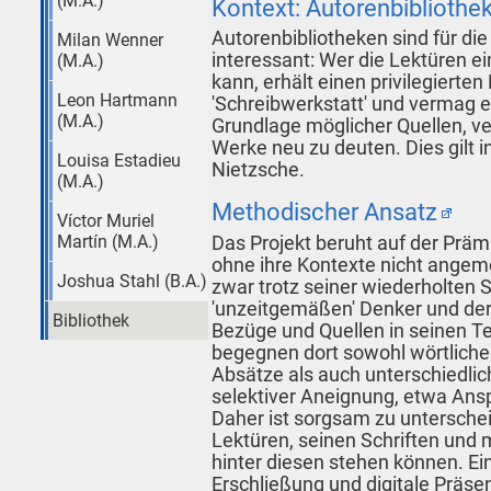
(M.A.)
Kontext: Autorenbibliothe
Autorenbibliotheken sind für di
Milan Wenner
interessant: Wer die Lektüren e
(M.A.)
kann, erhält einen privilegierten
Leon Hartmann
'Schreibwerkstatt' und vermag es
(M.A.)
Grundlage möglicher Quellen, ve
Werke neu zu deuten. Dies gilt
Louisa Estadieu
Nietzsche.
(M.A.)
Methodischer Ansatz
Víctor Muriel
Das Projekt beruht auf der Prä
Martín (M.A.)
ohne ihre Kontexte nicht angem
Joshua Stahl (B.A.)
zwar trotz seiner wiederholten S
'unzeitgemäßen' Denker und der
Bibliothek
Bezüge und Quellen in seinen Te
begegnen dort sowohl wörtlich
Absätze als auch unterschiedlic
selektiver Aneignung, etwa Ansp
Daher ist sorgsam zu untersche
Lektüren, seinen Schriften und
hinter diesen stehen können. E
Erschließung und digitale Präse