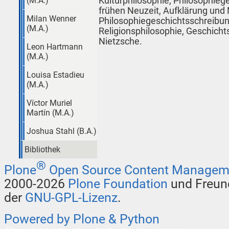
Kulturphilosophie, Philosophieg
(M.A.)
frühen Neuzeit, Aufklärung und
Milan Wenner
Philosophiegeschichtsschreibun
(M.A.)
Religionsphilosophie, Geschichts
Nietzsche.
Leon Hartmann
(M.A.)
Louisa Estadieu
(M.A.)
Víctor Muriel
Martín (M.A.)
Joshua Stahl (B.A.)
Bibliothek
®
Plone
Open Source Content Managem
2000-2026
Plone Foundation
und Freund
der
GNU-GPL-Lizenz
.
Powered by Plone & Python